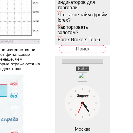
индикаторов для
торговли
Что такое тайм-фрейм
forex?
Как торговать
золотом?
Forex Brokers Top 6
Поиск
 не изменяется ни
, от финансовых
меньше, чем
торые отражаются на
ьдесят раз.