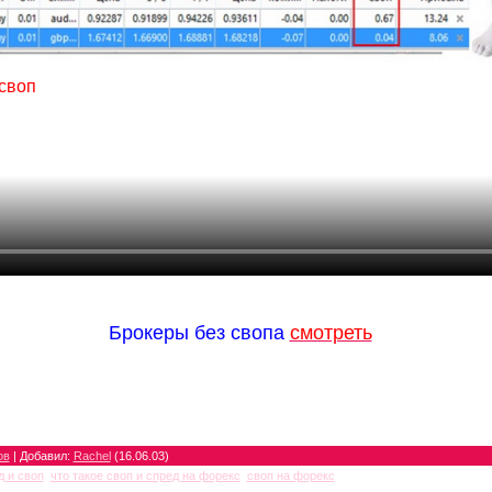
своп
Брокеры без свопа
смотреть
ов
|
Добавил
:
Rachel
(16.06.03)
д и своп
,
что такое своп и спред на форекс
,
своп на форекс
|
Рейтинг
:
4.8
/
12