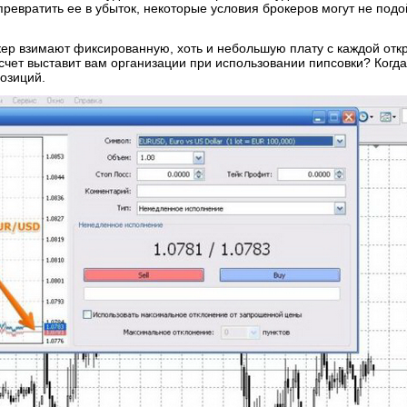
ревратить ее в убыток, некоторые условия брокеров могут не подо
кер взимают фиксированную, хоть и небольшую плату с каждой откр
 счет выставит вам организации при использовании пипсовки? Когд
озиций.