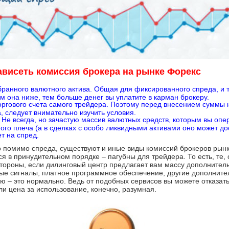
ависеть комиссия брокера на рынке Форекс
бранного валютного актива. Общая для фиксированного спреда, и 
 она ниже, тем больше денег вы уплатите в карман брокеру.
оргового счета самого трейдера. Поэтому перед внесением суммы 
, следует внимательно изучить условия.
Не всегда, но зачастую массив валютных средств, которым вы опе
ого плеча (а в сделках с особо ликвидными активами оно может дос
т на спред.
то помимо спреда, существуют и иные виды комиссий брокеров рынка
я в принудительном порядке – пагубны для трейдера. То есть, те, 
стороны, если дилинговый центр предлагает вам массу дополнитель
вые сигналы, платное программное обеспечение, другие дополнит
ю – это нормально. Ведь от подобных сервисов вы можете отказать
ли цена за использование, конечно, разумная.