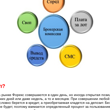
п?
 рынке Форекс совершаются в один день, но иногда открытая пози
ких дней или даже недель, а то и месяцев. При совершении любой
ловно берется в кредит, а приобретаемая кладется на депозит. Бе
 не будет, поэтому взимается определенный процент за пользовани