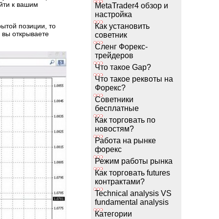
йти к вашим
MetaTrader4 обзор и
настройка
Как установить
ытой позиции, то
а вы открываете
советник
Сленг Форекс-
трейдеров
Что такое Gap?
Что такое реквоты на
Форекс?
Советники
бесплатные
Как торговать по
новостям?
Работа на рынке
форекс
Режим работы рынка
Как торговать futures
контрактами?
Technical analysis VS
fundamental analysis
Категории